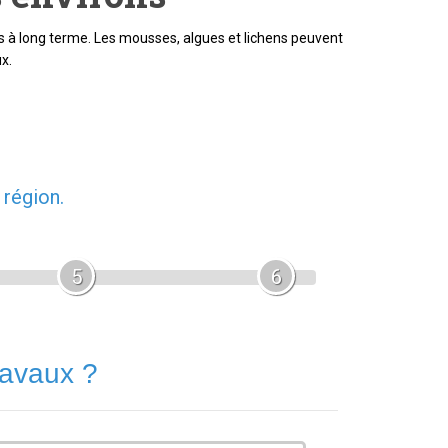
s à long terme. Les mousses, algues et lichens peuvent
x.
 région.
5
6
ravaux ?