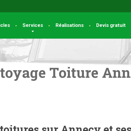
icles
Services
Réalisations
Devis gratuit
toyage Toiture An
oitures sur Annecy et se