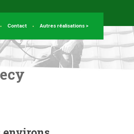
Contact
Autres réalisations >
necy
s environs